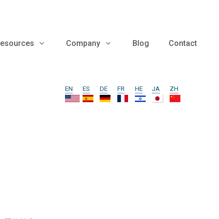
esources
Company
Blog
Contact
EN
ES
DE
FR
HE
JA
ZH