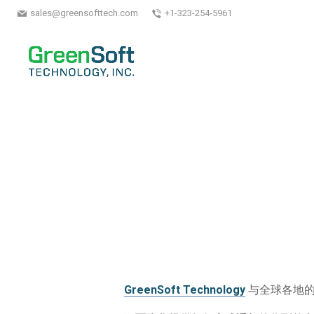
sales@greensofttech.com
+1-323-254-5961
GreenSoft Technology
与全球各地的