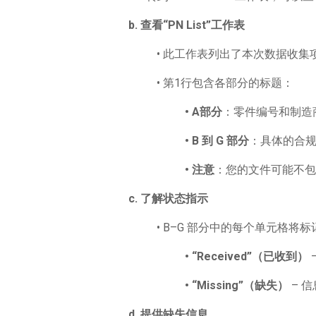
b.
查看“PN List”
工作表
• 此工作表列出了本次数据收
• 第1行包含各部分的标题：
• A
部分
：零件编号和制造商信
• B
到 G
部分
：具体的合规要
• 注意
：您的文件可能不包
c.
了解状
态指示
• B–G 部分中的每个单元格将
• “Received”
（已收到）
• “Missing”
（缺失）
– 
d.
提供缺失信息