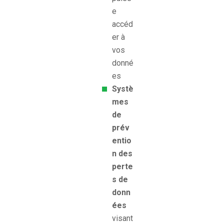
e
accéd
er à
vos
donné
es
Systè
mes
de
prév
entio
n des
perte
s de
donn
ées
visant