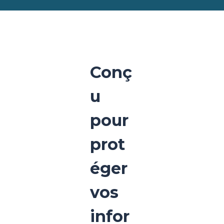
Conç
u
pour
prot
éger
vos
infor