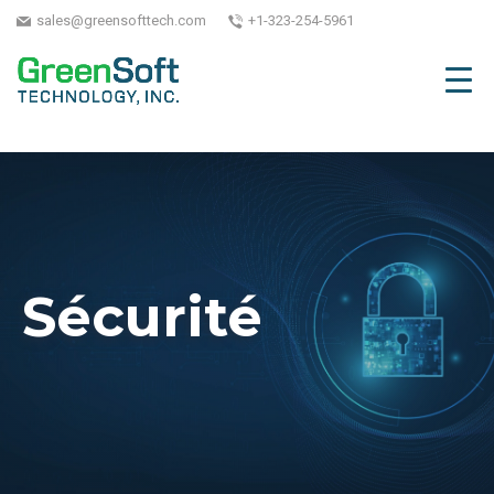
sales@greensofttech.com
+1-323-254-5961
Sécurité