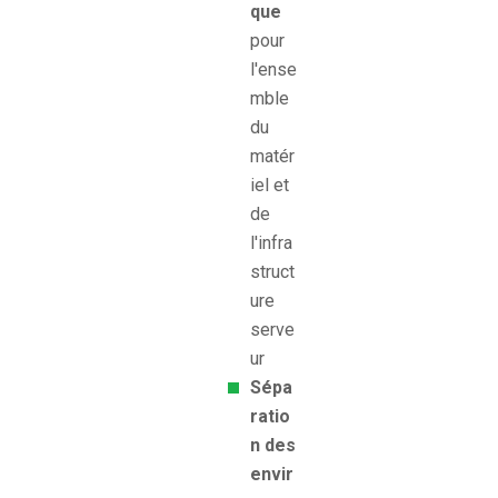
que
pour
l'ense
mble
du
matér
iel et
de
l'infra
struct
ure
serve
ur
Sépa
ratio
n des
envir