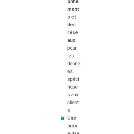
onne
ment
s et
des
rése
aux
pour
les
donné
es
spéci
fique
s aux
client
s
Une
surv
eillan