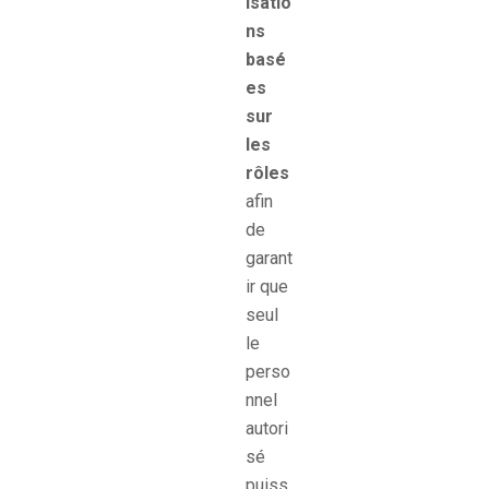
isatio
ns
basé
es
sur
les
rôles
afin
de
garant
ir que
seul
le
perso
nnel
autori
sé
puiss