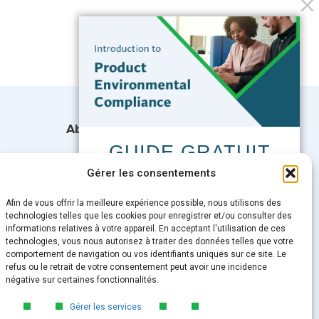
Abonnez-vous à notre blog
GUIDE GRATUIT
Introduction à la
Gérer les consentements
Email
*
conformité
environnementale des
Afin de vous offrir la meilleure expérience possible, nous utilisons des
technologies telles que les cookies pour enregistrer et/ou consulter des
produits
informations relatives à votre appareil. En acceptant l'utilisation de ces
technologies, vous nous autorisez à traiter des données telles que votre
Découvrez les principes fondamentaux
Submit
comportement de navigation ou vos identifiants uniques sur ce site. Le
de la conformité environnementale des
refus ou le retrait de votre consentement peut avoir une incidence
produits, notamment le processus en
négative sur certaines fonctionnalités.
quatre étapes que tout fabricant doit
suivre pour rester en conformité et prêt
Gérer les services
à commercialiser ses produits.