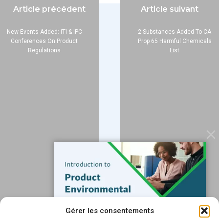
Article précédent
Article suivant
New Events Added: ITI & IPC
2 Substances Added To CA
Conferences On Product
Prop 65 Harmful Chemicals
Regulations
List
Entreprise
À propos
Blog
Contact
Services
Services de données
Logiciels
Ressources
Assistance
Gérer les consentements
Abonnez-vous à notre blog