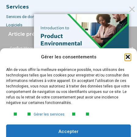
Services
Services de données
Logiciels
Ressources
Article précédent
Article suivant
Assistance
Conflict Minerals Law
Details On Canada’s Conflict
Challenged
Minerals Act Defeat
Gérer les consentements
Abonnez-vous à notre blog
Afin de vous offrir la meilleure expérience possible, nous utilisons des
GUIDE GRATUIT
technologies telles que les cookies pour enregistrer et/ou consulter des
Email
*
Introduction à la
informations relatives à votre appareil. En acceptant l'utilisation de ces
conformité
technologies, vous nous autorisez à traiter des données telles que votre
comportement de navigation ou vos identifiants uniques sur ce site. Le
environnementale des
refus ou le retrait de votre consentement peut avoir une incidence
produits
négative sur certaines fonctionnalités.
Submit
Découvrez les principes fondamentaux
Gérer les services
de la conformité environnementale des
produits, notamment le processus en
Accepter
quatre étapes que tout fabricant doit