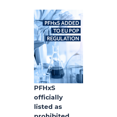
PFHxS
officially
listed as
prohibited