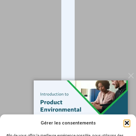
Entreprise
À propos
Blog
Contact
Services
Services de données
Logiciels
Ressources
Assistance
Gérer les consentements
Abonnez-vous à notre blog
Afin de vous offrir la meilleure expérience possible, nous utilisons des