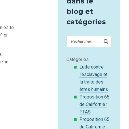
dans le
.
blog et
e
catégories
anies to
e” or
s
Catégories
e. in
Lutte contre
l'esclavage et
la traite des
êtres humains
Proposition 65
de Californie :
PFAS
Proposition 65
de Californie