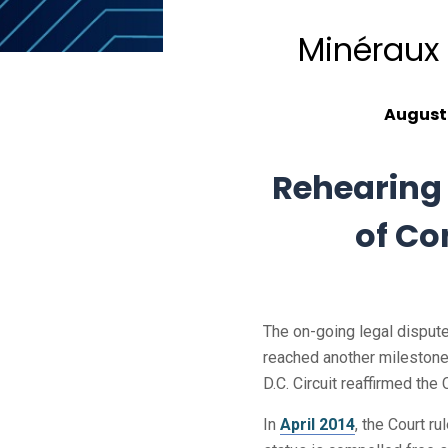
Minéraux 
August 
Rehearing 
of Co
The on-going legal disput
reached another milestone 
D.C. Circuit reaffirmed the 
In
April 2014
, the Court r