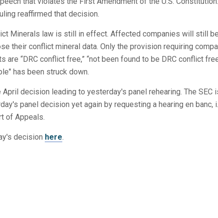
peech that violates the First Amendment of the U.S. Constitution
uling reaffirmed that decision.
ct Minerals law is still in effect. Affected companies will still b
ose their conflict mineral data. Only the provision requiring comp
s are “DRC conflict free,” “not been found to be DRC conflict fre
ble" has been struck down.
 April decision leading to yesterday's panel rehearing. The SEC i
ay's panel decision yet again by requesting a hearing en banc, i.
urt of Appeals.
day's decision
here
.