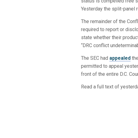
status is compelled free s
Yesterday the split-panel r
The remainder of the Confli
required to report or discl
state whether their product
“DRC conflict undetermina
The SEC had
appealed
the
permitted to appeal yesterd
front of the entire D.C. Co
Read a full text of yester