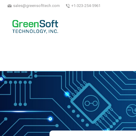
sales@greensofttech.com
+1-323-254-5961