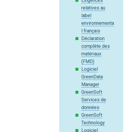
Exigences
relatives au
label
environnementa
l français
Déclaration
complète des
matériaux
(FMD)
Logiciel
GreenData
Manager
GreenSoft
Services de
données
GreenSoft
Technology
Logiciel