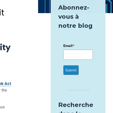
Abonnez-
it
vous à
notre blog
ity
Email
*
Submit
nk Act
r the
Recherche
nce