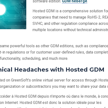
software edition:
GDM hébergé
.
Hosted GDM is a comprehensive solution fo
companies that need to manage RoHS-2, R
SVHC, and other regulation compliance acro
multiple locations without technical administ
same powerful tools as other GDM editions, such as compliance
lt-in regulations or for customer user-defined rules, data compl
 functionality, scheduling, and much more.
nical Headaches with Hosted GDM
ed on GreenSoft’s online virtual server for access through Host
ganization or subcontractors you may want to share your data w
accéder à Hosted GDM depuis n'importe où dans le monde, à cond
on Internet. Hosted GDM est donc la solution idéale pour les