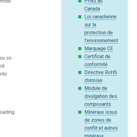
PFAS au
rmité
Canada
Loi canadienne
sur la
protection de
l'environnement
Marquage CE
Certificat de
you so
conformité
and
Directive RoHS
into
chinoise
Module de
divulgation des
composants
loading
Minéraux issus
de zones de
conflit et autres
minéraux