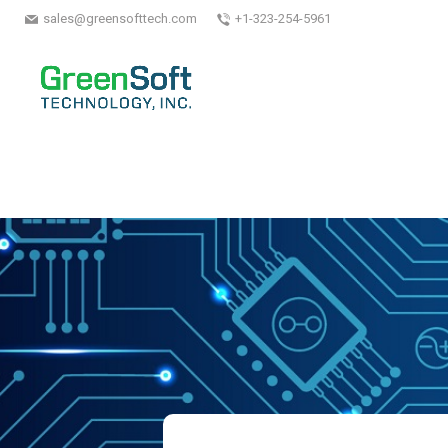
sales@greensofttech.com
+1-323-254-5961