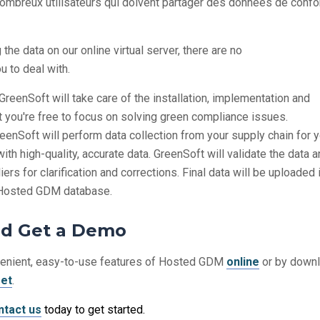
ombreux utilisateurs qui doivent partager des données de confo
the data on our online virtual server, there are no
u to deal with.
GreenSoft will take care of the installation, implementation and
t you're free to focus on solving green compliance issues.
eenSoft will perform data collection from your supply chain for 
with high-quality, accurate data. GreenSoft will validate the data 
ers for clarification and corrections. Final data will be uploaded 
s Hosted GDM database.
nd Get a Demo
venient, easy-to-use features of Hosted GDM
online
or by down
eet
.
ntact us
today to get started.