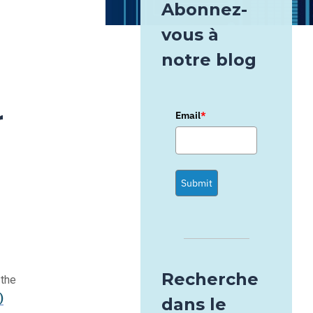
Abonnez-
vous à
notre blog
r
Email
*
Submit
Recherche
 the
)
dans le