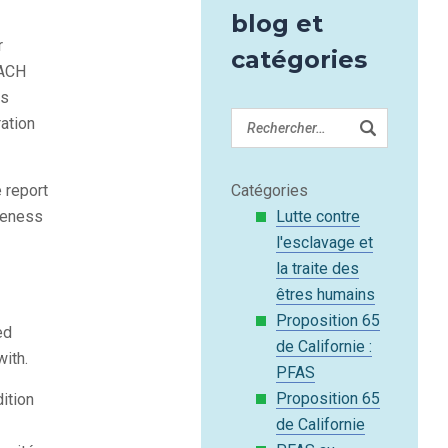
blog et
r
catégories
EACH
ss
ration
 report
Catégories
eteness
Lutte contre
l'esclavage et
la traite des
êtres humains
Proposition 65
ed
de Californie :
ith.
PFAS
Proposition 65
ition
de Californie