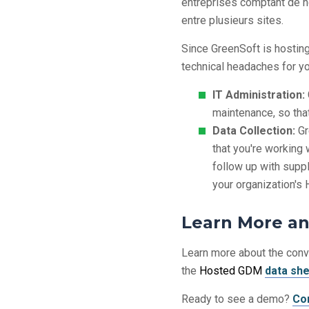
entreprises comptant de n
entre plusieurs sites.
Since GreenSoft is hosting 
technical headaches for yo
IT Administration:
maintenance, so tha
Data Collection:
Gr
that you're working 
follow up with suppli
your organization'
Learn More a
Learn more about the con
the
Hosted GDM
data sh
Ready to see a demo?
Co