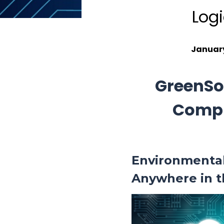
Log
January
GreenSo
Compl
Environmenta
Anywhere in 